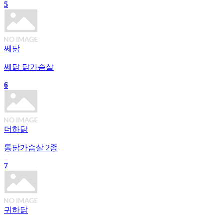
5
쎄닭
쎄닭 닭가슴살
6
더하닭
통닭가슴살 2종
7
귀하닭