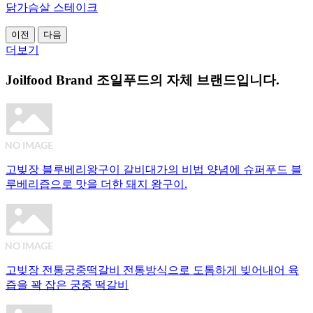
닭가슴살 스테이크
이전
다음
더보기
Joilfood Brand
조일푸드의 자체 브랜드입니다.
고빚장 블루베리왕구이
갈비대가의 비법 양념에 슈퍼푸드 블
루베리즙으로 맛을 더한 돼지 왕구이.
고빚장 전통궁중떡갈비
전통방식으로 도톰하게 빚어내어 육
즙을 꽉 잡은 궁중 떡갈비