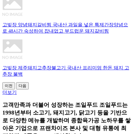
고빚장 양념돼지갈비찜
국내산 과일을 넣은 특제간장양념으
로 48시간 숙성하여 잡내없고 부드럽운 돼지갈비찜
고빚장 제주돼지고추장불고기
국내산 프리미엄 한돈 돼지 고
추장 불백
이전
다음
더보기
고객만족과 더불어 성장하는
조일푸드
조일푸드는
1998년부터 소고기, 돼지고기, 닭고기 등을 기반으
로 다양한 메뉴를 개발하며 종합육가공 노하우를 쌓
아온 기업으로 프랜차이즈 본사 및 대형 유통에 최